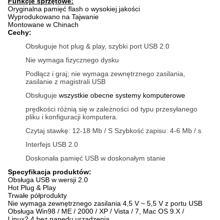
Funkcje sprzętowe:
Oryginalna pamięć flash o wysokiej jakości
Wyprodukowano na Tajwanie
Montowane w Chinach
Cechy:
Obsługuje hot plug & play, szybki port USB 2.0
Nie wymaga fizycznego dysku
Podłącz i graj;
nie wymaga zewnętrznego zasilania,
zasilanie z magistrali USB
Obsługuje
wszystkie obecne systemy komputerowe
prędkości różnią się w zależności od typu przesyłanego
pliku i konfiguracji komputera.
Czytaj stawkę: 12-18 Mb / S Szybkość zapisu: 4-6 Mb / s
Interfejs USB 2.0
Doskonała pamięć USB w doskonałym stanie
Specyfikacja produktów:
Obsługa USB w wersji 2.0
Hot Plug & Play
Trwałe półprodukty
Nie wymaga zewnętrznego zasilania 4,5 V ~ 5,5 V z portu USB
Obsługa Win98 / ME / 2000 / XP / Vista / 7, Mac OS 9.X /
Linux2.4 bez napędu urządzenia