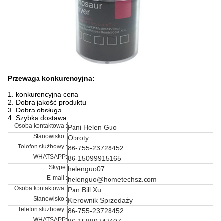
Przewaga konkurencyjna:
1. konkurencyjna cena
2. Dobra jakość produktu
3. Dobra obsługa
4. Szybka dostawa
Osoba kontaktowa :
Pani Helen Guo
Stanowisko :
Obroty
Telefon służbowy :
86-755-23728452
WHATSAPP:
86-15099915165
Skype:
helenguo07
E-mail :
helenguo@hometechsz.com
Osoba kontaktowa :
Pan Bill Xu
Stanowisko :
Kierownik Sprzedaży
Telefon służbowy :
86-755-23728452
WHATSAPP:
86-15889747407