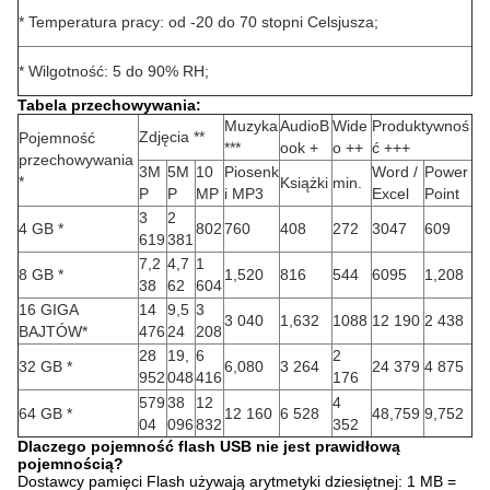
* Temperatura pracy: od -20 do 70 stopni Celsjusza;
* Wilgotność: 5 do 90% RH;
Tabela przechowywania:
Muzyka
AudioB
Wide
Produktywnoś
Zdjęcia **
Pojemność
***
ook +
o ++
ć +++
przechowywania
3M
5M
10
Piosenk
Word /
Power
*
Książki
min.
P
P
MP
i MP3
Excel
Point
3
2
4 GB *
802
760
408
272
3047
609
619
381
7,2
4,7
1
8 GB *
1,520
816
544
6095
1,208
38
62
604
16 GIGA
14
9,5
3
3 040
1,632
1088
12 190
2 438
BAJTÓW*
476
24
208
28
19,
6
2
32 GB *
6,080
3 264
24 379
4 875
952
048
416
176
579
38
12
4
64 GB *
12 160
6 528
48,759
9,752
04
096
832
352
Dlaczego pojemność flash USB nie jest prawidłową
pojemnością?
Dostawcy pamięci Flash używają arytmetyki dziesiętnej: 1 MB =