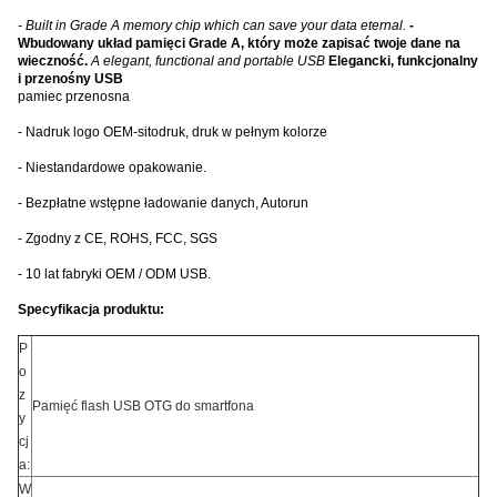
- Built in Grade A memory chip which can save your data eternal.
-
Wbudowany układ pamięci Grade A, który może zapisać twoje dane na
wieczność.
A elegant, functional and portable USB
Elegancki, funkcjonalny
i przenośny USB
pamiec przenosna
- Nadruk logo OEM-sitodruk, druk w pełnym kolorze
- Niestandardowe opakowanie.
- Bezpłatne wstępne ładowanie danych, Autorun
- Zgodny z CE, ROHS, FCC, SGS
- 10 lat fabryki OEM / ODM USB.
Specyfikacja produktu:
P
o
z
Pamięć flash USB OTG do smartfona
y
cj
a:
W