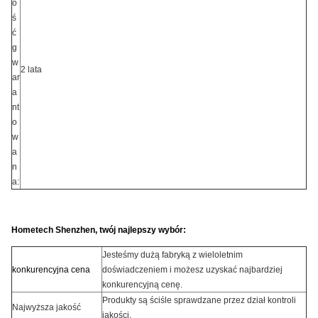
o
ś
ć
g
w
2 lata
ar
a
nt
o
w
a
n
a:
Hometech Shenzhen, twój najlepszy wybór:
Jesteśmy dużą fabryką z wieloletnim
konkurencyjna cena
doświadczeniem i możesz uzyskać najbardziej
konkurencyjną cenę.
Produkty są ściśle sprawdzane przez dział kontroli
Najwyższa jakość
jakości.