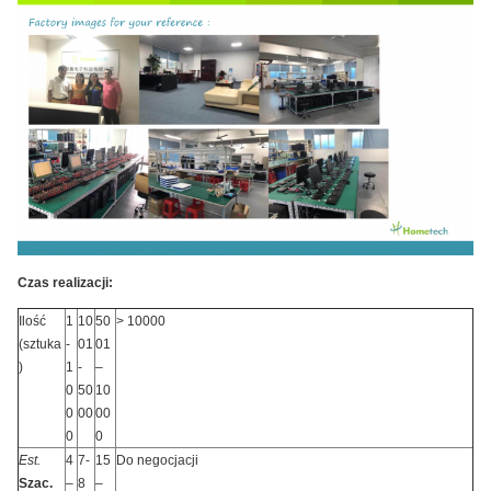
Czas realizacji:
Ilość
1
10
50
> 10000
(sztuka
-
01
01
)
1
-
–
0
50
10
0
00
00
0
0
Est.
4
7-
15
Do negocjacji
Szac.
–
8
–