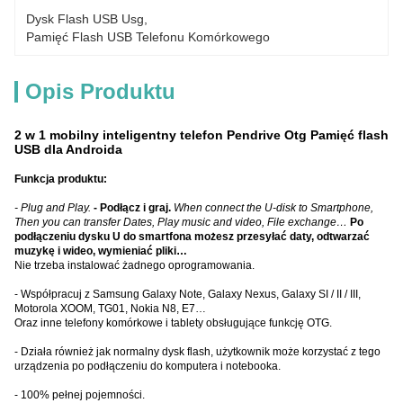
Dysk Flash USB Usg
, 
Pamięć Flash USB Telefonu Komórkowego
Opis Produktu
2 w 1 mobilny inteligentny telefon Pendrive Otg Pamięć flash
USB dla Androida
Funkcja produktu:
- Plug and Play.
- Podłącz i graj.
When connect the U-disk to Smartphone,
Then you can transfer Dates, Play music and video, File exchange…
Po
podłączeniu dysku U do smartfona możesz przesyłać daty, odtwarzać
muzykę i wideo, wymieniać pliki…
Nie trzeba instalować żadnego oprogramowania.
- Współpracuj z Samsung Galaxy Note, Galaxy Nexus, Galaxy SI / II / III,
Motorola XOOM, TG01, Nokia N8, E7…
Oraz inne telefony komórkowe i tablety obsługujące funkcję OTG.
- Działa również jak normalny dysk flash, użytkownik może korzystać z tego
urządzenia po podłączeniu do komputera i notebooka.
- 100% pełnej pojemności.